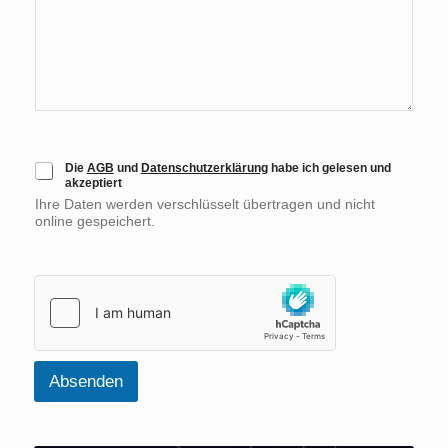
d
e
A
Die
AGB
und
Datenschutzerklärung
habe ich gelesen und
akzeptiert
G
Ihre Daten werden verschlüsselt übertragen und nicht
B
online gespeichert.
u
n
d
D
a
t
e
n
s
Absenden
c
h
u