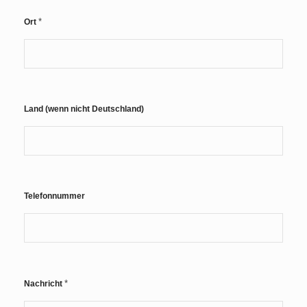
*
Ort
Land (wenn nicht Deutschland)
T
Telefonnummer
i
t
e
l
*
A
n
*
Nachricht
r
e