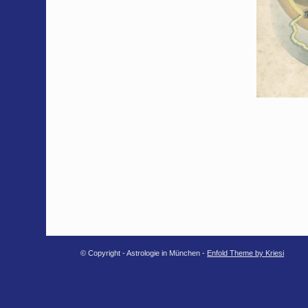
© Copyright - Astrologie in München -
Enfold Theme by Kriesi