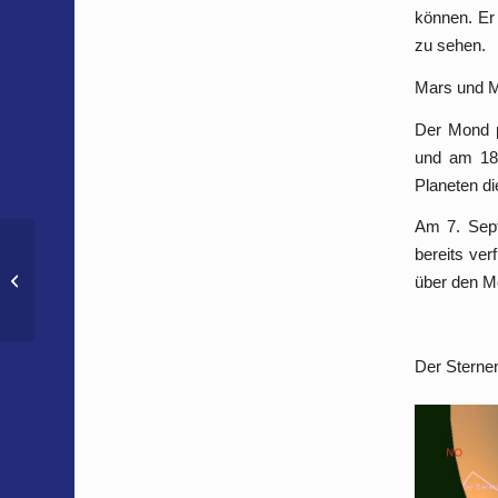
können. Er
zu sehen.
Mars und Me
Der Mond p
und am 18
Planeten di
Am 7. Sept
bereits ver
Monatstrends September
über den M
Der Sterne