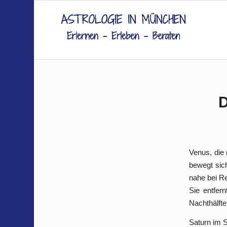
D
.
Venus, die
bewegt sich
nahe bei R
Sie entfern
Nachthälfte
Saturn im S