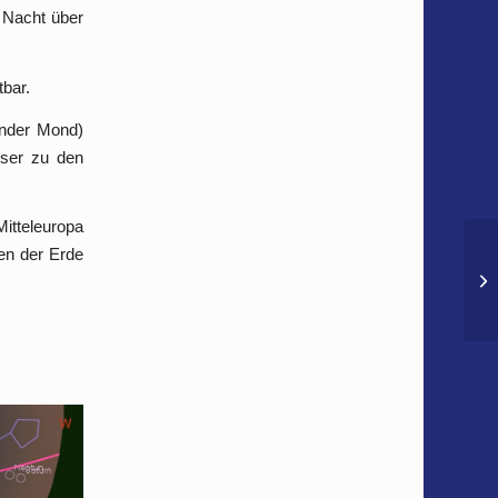
 Nacht über
tbar.
ender Mond)
ser zu den
itteleuropa
ten der Erde
De